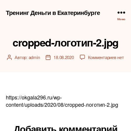
Тренинг Деньги в Екатеринбурге
Меню
cropped-логотип-2.jpg
к
Автор:
admin
18.08.2020
Комментариев
нет
Автор
Дата
записи
записи
записи
cropped
логотип
https://okgala296.ru/wp-
content/uploads/2020/08/cropped-логотип-2.jpg
Добавить комментарий